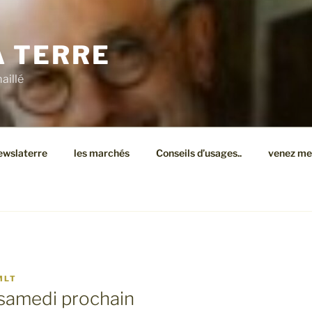
A TERRE
aillé
ewslaterre
les marchés
Conseils d’usages..
venez me v
MLT
 samedi prochain