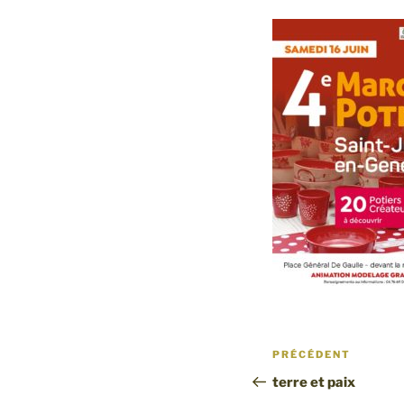
Navigation
Article
PRÉCÉDENT
de
précédent
terre et paix