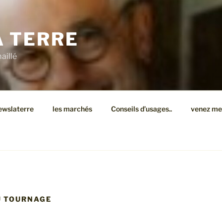
A TERRE
aillé
ewslaterre
les marchés
Conseils d’usages..
venez me v
U TOURNAGE