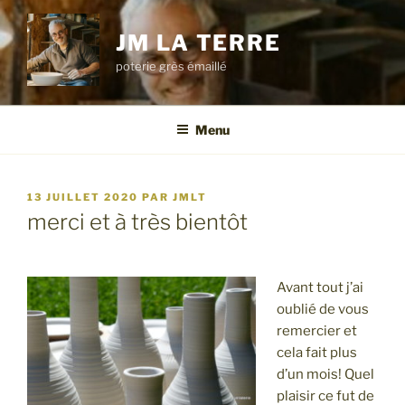
Aller
au
JM LA TERRE
contenu
poterie grès émaillé
principal
Menu
PUBLIÉ
13 JUILLET 2020
PAR
JMLT
LE
merci et à très bientôt
Avant tout j’ai
oublié de vous
remercier et
cela fait plus
d’un mois! Quel
plaisir ce fut de