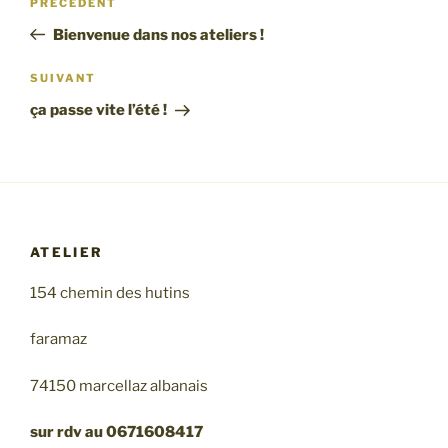
Article
PRÉCÉDENT
de
précédent
Bienvenue dans nos ateliers !
l’article
Article
SUIVANT
suivant
ça passe vite l’été !
ATELIER
154 chemin des hutins
faramaz
74150 marcellaz albanais
sur rdv au 0671608417