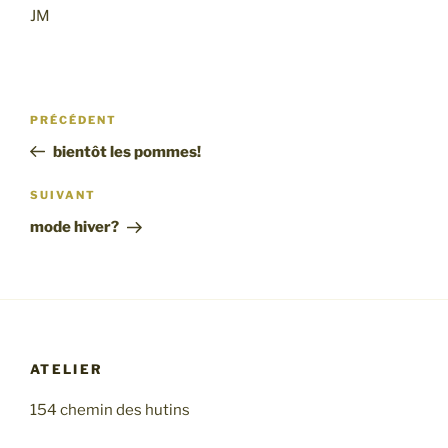
JM
Navigation
Article
PRÉCÉDENT
de
précédent
bientôt les pommes!
l’article
Article
SUIVANT
suivant
mode hiver?
ATELIER
154 chemin des hutins