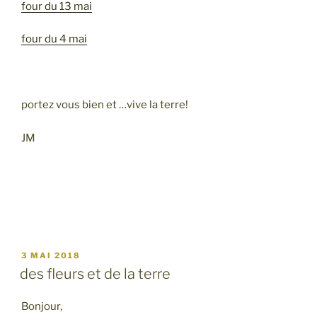
four du 13 mai
four du 4 mai
portez vous bien et …vive la terre!
JM
PUBLIÉ
3 MAI 2018
LE
des fleurs et de la terre
Bonjour,