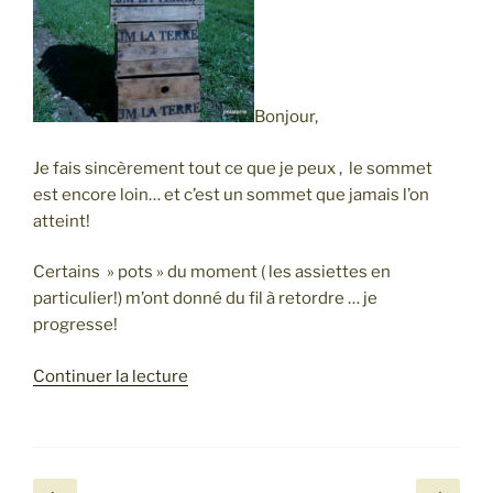
Bonjour,
Je fais sincèrement tout ce que je peux , le sommet
est encore loin… et c’est un sommet que jamais l’on
atteint!
Certains » pots » du moment ( les assiettes en
particulier!) m’ont donné du fil à retordre … je
progresse!
de
Continuer la lecture
« jm
la
terre,
la