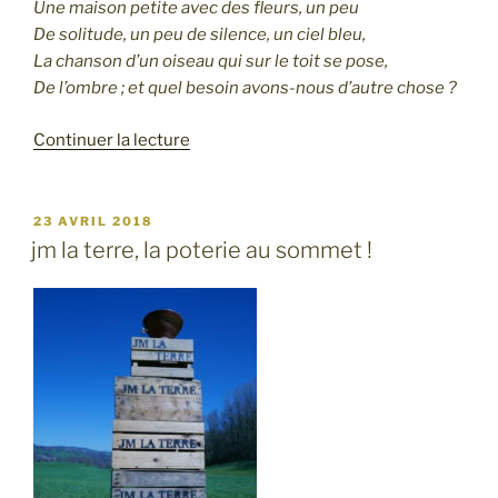
Une maison petite avec des fleurs, un peu
De solitude, un peu de silence, un ciel bleu,
La chanson d’un oiseau qui sur le toit se pose,
De l’ombre ;
et quel besoin avons-nous d’autre chose ?
de
Continuer la lecture
« des
fleurs
et
PUBLIÉ
23 AVRIL 2018
LE
de
jm la terre, la poterie au sommet !
la
terre »