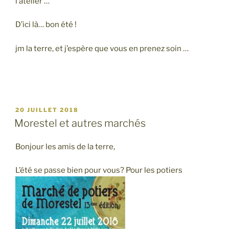
l’atelier …
D’ici là… bon été !
jm la terre, et j’espère que vous en prenez soin …
PUBLIÉ
20 JUILLET 2018
LE
Morestel et autres marchés
Bonjour les amis de la terre,
L’été se passe bien pour vous? Pour les potiers