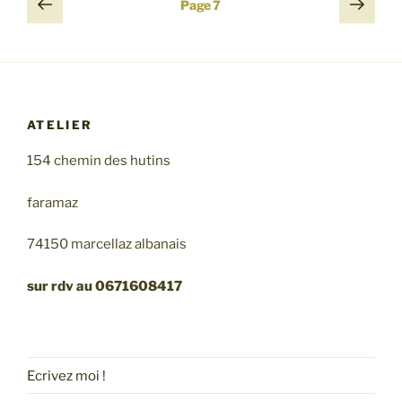
Pagination
Page
Page
Page
7
poterie
précédente
suiv
des
au
publications
sommet
! »
ATELIER
154 chemin des hutins
faramaz
74150 marcellaz albanais
sur rdv au 0671608417
Ecrivez moi !