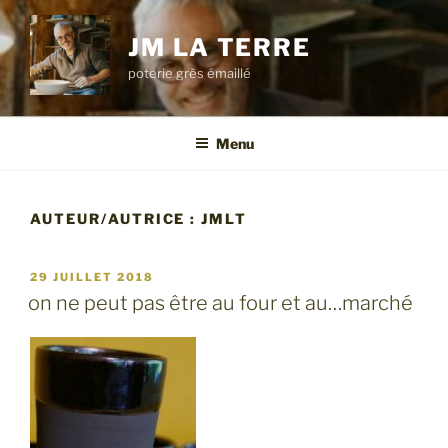
Aller
au
JM LA TERRE
contenu
poterie grès émaillé
principal
Menu
AUTEUR/AUTRICE :
JMLT
PUBLIÉ
29 JUILLET 2018
LE
on ne peut pas être au four et au…marché