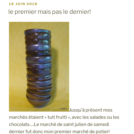
PUBLIÉ
18 JUIN 2018
LE
le premier mais pas le dernier!
Jusqu’à présent mes
marchés étaient « tuti frutti », avec les salades ou les
chocolats….Le marché de saint julien de samedi
dernier fut donc mon premier marché de potier!