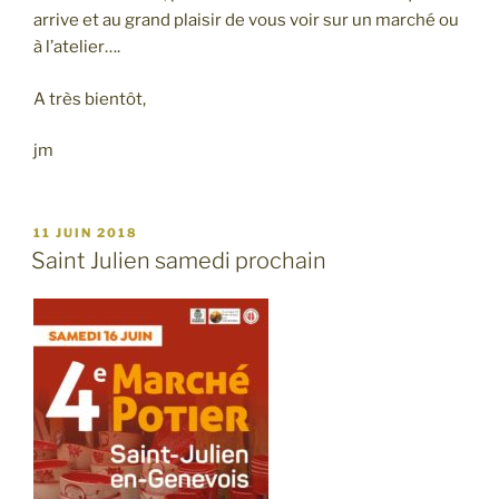
arrive et au grand plaisir de vous voir sur un marché ou
à l’atelier….
A très bientôt,
jm
PUBLIÉ
11 JUIN 2018
LE
Saint Julien samedi prochain