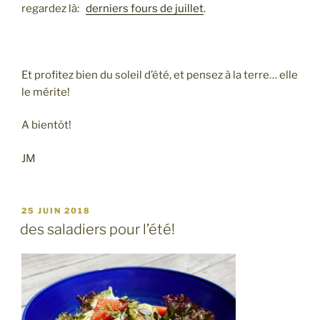
regardez là:
derniers fours de juillet
.
Et profitez bien du soleil d’été, et pensez à la terre… elle
le mérite!
A bientôt!
JM
PUBLIÉ
25 JUIN 2018
LE
des saladiers pour l’été!