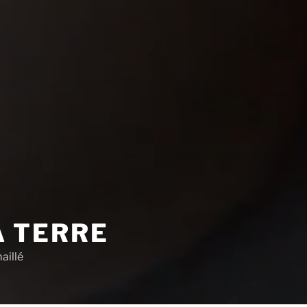
A TERRE
aillé