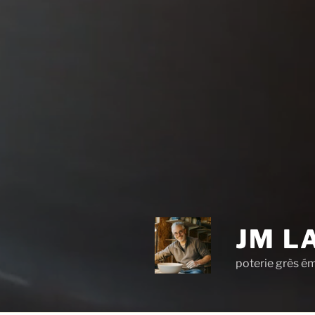
JM L
poterie grès ém