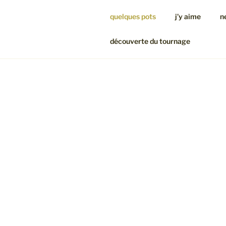
quelques pots
j’y aime
n
découverte du tournage
QUELQUES
Grès blanc, b
souvent en r
textures parf
soyeux de l’é
Bols, tasses, 