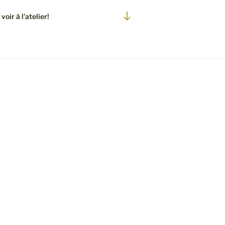
Descendre
oir à l’atelier!
au
contenu
on, cuits-
eurs et de
 toucher
à fours,