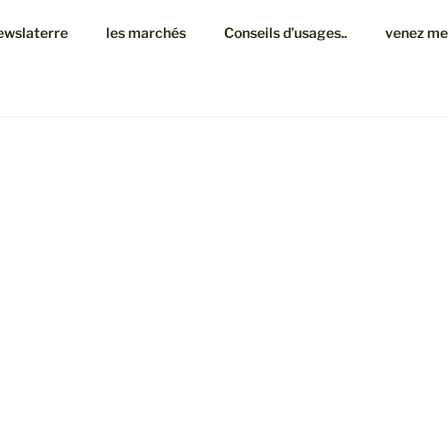
ewslaterre
les marchés
Conseils d’usages..
venez me v
 POTS
run, gris ou noir, lisse ou chamotté, avec des émaux faits mais
éduction- à 1280°C, peu de décor mais des recherches de coul
ois surprenantes quant la terre brute chamottée s’oppose au
mail satiné….
verres, mugs, saladiers, assiettes, boites à reblochon (!), plats 